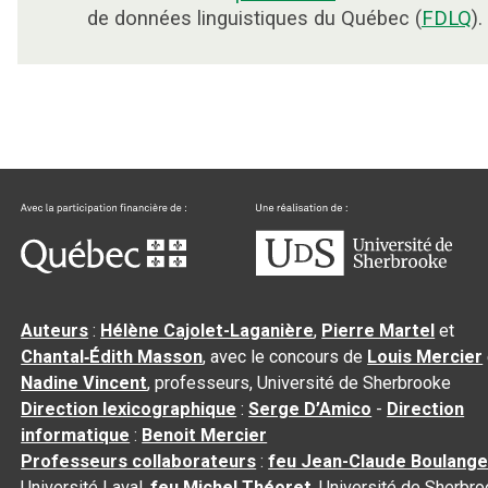
de données linguistiques du Québec (
FDLQ
).
Auteurs
:
Hélène Cajolet-Laganière
,
Pierre Martel
et
Chantal‑Édith Masson
, avec le concours de
Louis Mercier
Nadine Vincent
, professeurs, Université de Sherbrooke
Direction lexicographique
:
Serge D’Amico
-
Direction
informatique
:
Benoit Mercier
Professeurs collaborateurs
:
feu Jean-Claude Boulange
Université Laval,
feu Michel Théoret
, Université de Sherbr