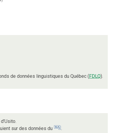
F
)
onds de données linguistiques du Québec (
FDLQ
).
d’Usito.
puient sur des données du
.