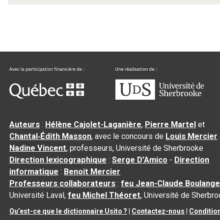
Auteurs
:
Hélène Cajolet-Laganière
,
Pierre Martel
et
Chantal‑Édith Masson
, avec le concours de
Louis Mercier
Nadine Vincent
, professeurs, Université de Sherbrooke
Direction lexicographique
:
Serge D’Amico
-
Direction
informatique
:
Benoit Mercier
Professeurs collaborateurs
:
feu Jean-Claude Boulange
Université Laval,
feu Michel Théoret
, Université de Sherbr
Qu’est-ce que le dictionnaire Usito ?
|
Contactez-nous
|
Conditio