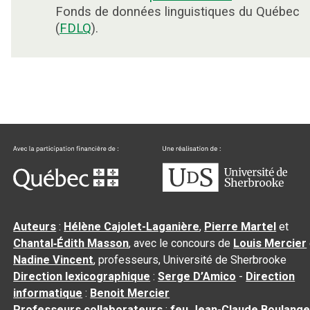
Fonds de données linguistiques du Québec
(
FDLQ
).
Auteurs
:
Hélène Cajolet-Laganière
,
Pierre Martel
et
Chantal‑Édith Masson
, avec le concours de
Louis Mercier
Nadine Vincent
, professeurs, Université de Sherbrooke
Direction lexicographique
:
Serge D’Amico
-
Direction
informatique
:
Benoit Mercier
Professeurs collaborateurs
:
feu Jean-Claude Boulange