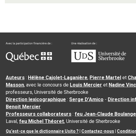
Auteurs
:
Hélène Cajolet-Laganière
,
Pierre Martel
et
Cha
Masson
, avec le concours de
Louis Mercier
et
Nadine Vin
professeurs, Université de Sherbrooke
Direction lexicographique
:
Serge D’Amico
-
Direction i
Benoit Mercier
Professeurs collaborateurs
:
feu Jean-Claude Boulange
Laval,
feu Michel Théoret
, Université de Sherbrooke
Qu’est-ce que le dictionnaire Usito ?
|
Contactez-nous
|
Condition