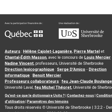
Auteurs
:
Hélène Cajolet-Laganière
,
Pierre Martel
et
Chantal‑Édith Masson
, avec le concours de
Louis Mercier
Nadine Vincent
, professeurs, Université de Sherbrooke
Direction lexicographique
:
Serge D’Amico
-
Direction
informatique
:
Benoit Mercier
Professeurs collaborateurs
:
feu Jean-Claude Boulange
Université Laval,
feu Michel Théoret
, Université de Sherbr
Qu’est-ce que le dictionnaire Usito ?
|
Contactez-nous
|
Conditio
d’utilisation
|
Paramètres des témoins
Tous droits réservés
©
Université de Sherbrooke |
3.2.2
- Der