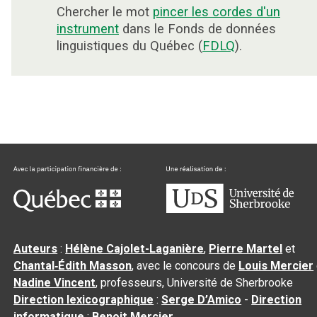
Chercher le mot
pincer les cordes d'un
instrument
dans le Fonds de données
linguistiques du Québec (
FDLQ
).
Auteurs
:
Hélène Cajolet-Laganière
,
Pierre Martel
et
Chantal‑Édith Masson
, avec le concours de
Louis Mercier
Nadine Vincent
, professeurs, Université de Sherbrooke
Direction lexicographique
:
Serge D’Amico
-
Direction
informatique
:
Benoit Mercier