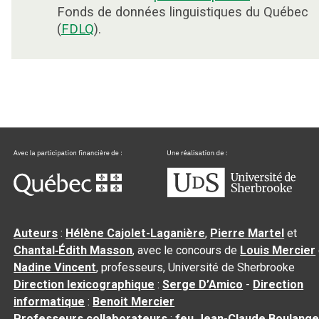
Fonds de données linguistiques du Québec
(
FDLQ
).
Auteurs
:
Hélène Cajolet-Laganière
,
Pierre Martel
et
Chantal‑Édith Masson
, avec le concours de
Louis Mercier
Nadine Vincent
, professeurs, Université de Sherbrooke
Direction lexicographique
:
Serge D’Amico
-
Direction
informatique
:
Benoit Mercier
Professeurs collaborateurs
:
feu Jean-Claude Boulange