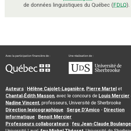
de données linguistiques du Québec (
FDLQ
).
Auteurs
:
Hélène Cajolet-Laganière
,
Pierre Martel
et
Chantal‑Édith Masson
, avec le concours de
Louis Mercier
Nadine Vincent
, professeurs, Université de Sherbrooke
Direction lexicographique
:
Serge D’Amico
-
Direction
informatique
:
Benoit Mercier
Professeurs collaborateurs
:
feu Jean-Claude Boulange
Université Laval,
feu Michel Théoret
, Université de Sherbr