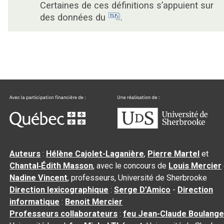
Certaines de ces définitions s’appuient sur
des données du
.
Auteurs
:
Hélène Cajolet-Laganière
,
Pierre Martel
et
Chantal‑Édith Masson
, avec le concours de
Louis Mercier
Nadine Vincent
, professeurs, Université de Sherbrooke
Direction lexicographique
:
Serge D’Amico
-
Direction
informatique
:
Benoit Mercier
Professeurs collaborateurs
:
feu Jean-Claude Boulange