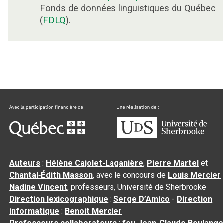
Fonds de données linguistiques du Québec
(
FDLQ
).
Auteurs
:
Hélène Cajolet-Laganière
,
Pierre Martel
et
Chantal‑Édith Masson
, avec le concours de
Louis Mercier
Nadine Vincent
, professeurs, Université de Sherbrooke
Direction lexicographique
:
Serge D’Amico
-
Direction
informatique
:
Benoit Mercier
Professeurs collaborateurs
:
feu Jean-Claude Boulange