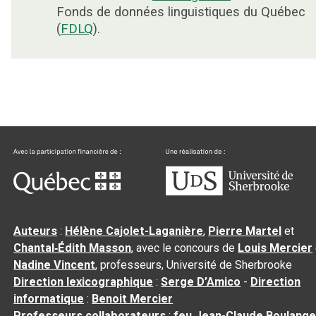
Fonds de données linguistiques du Québec
(
FDLQ
).
Auteurs
:
Hélène Cajolet-Laganière
,
Pierre Martel
et
Chantal‑Édith Masson
, avec le concours de
Louis Mercier
Nadine Vincent
, professeurs, Université de Sherbrooke
Direction lexicographique
:
Serge D’Amico
-
Direction
informatique
:
Benoit Mercier
Professeurs collaborateurs
:
feu Jean-Claude Boulange