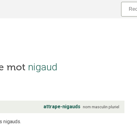
nigaud
le mot
attrape-nigauds
nom
masculin
pluriel
s nigauds.