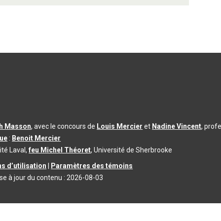
th Masson
, avec le concours de
Louis Mercier
et
Nadine Vincent
, prof
que
:
Benoit Mercier
ité Laval,
feu Michel Théoret
, Université de Sherbrooke
s d’utilisation
|
Paramètres des témoins
se à jour du contenu :
2026-08-03