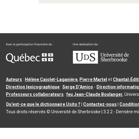
Auteurs
:
Hélène Cajolet-Laganière
,
Pierre Martel
et
Chantal‑Édi
Direction lexicographique
:
Serge D’Amico
-
Direction informati
Professeurs collaborateurs
:
feu Jean-Claude Boulanger
, Univers
Qu’est-ce que le dictionnaire Usito ?
|
Contactez-nous
|
Condition
Tous droits réservés
©
Université de Sherbrooke |
3.2.2
- Dernière mi