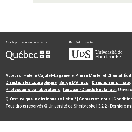
Auteurs
:
Hélène Cajolet-Laganière
,
Pierre Martel
et
Chantal‑Édi
Direction lexicographique
:
Serge D’Amico
-
Direction informati
Professeurs collaborateurs
:
feu Jean-Claude Boulanger
, Univers
Qu’est-ce que le dictionnaire Usito ?
|
Contactez-nous
|
Condition
Tous droits réservés
©
Université de Sherbrooke |
3.2.2
- Dernière mi