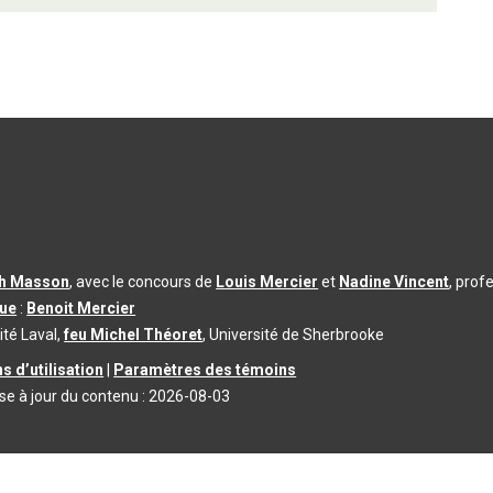
th Masson
, avec le concours de
Louis Mercier
et
Nadine Vincent
, prof
que
:
Benoit Mercier
ité Laval,
feu Michel Théoret
, Université de Sherbrooke
s d’utilisation
|
Paramètres des témoins
se à jour du contenu :
2026-08-03