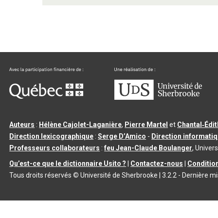
Auteurs
:
Hélène Cajolet-Laganière
,
Pierre Martel
et
Chantal‑Édi
Direction lexicographique
:
Serge D’Amico
-
Direction informati
Professeurs collaborateurs
:
feu Jean-Claude Boulanger
, Univers
Qu’est-ce que le dictionnaire Usito ?
|
Contactez-nous
|
Condition
Tous droits réservés
©
Université de Sherbrooke |
3.2.2
- Dernière mi