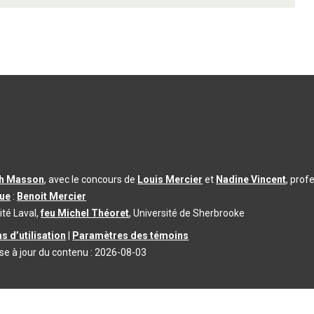
th Masson
, avec le concours de
Louis Mercier
et
Nadine Vincent
, prof
que
:
Benoit Mercier
ité Laval,
feu Michel Théoret
, Université de Sherbrooke
s d’utilisation
|
Paramètres des témoins
se à jour du contenu :
2026-08-03