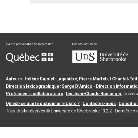
Auteurs
:
Hélène Cajolet-Laganière
,
Pierre Martel
et
Chantal‑Édi
Direction lexicographique
:
Serge D’Amico
-
Direction informati
Professeurs collaborateurs
:
feu Jean-Claude Boulanger
, Univers
Qu’est-ce que le dictionnaire Usito ?
|
Contactez-nous
|
Condition
Tous droits réservés
©
Université de Sherbrooke |
3.2.2
- Dernière mi