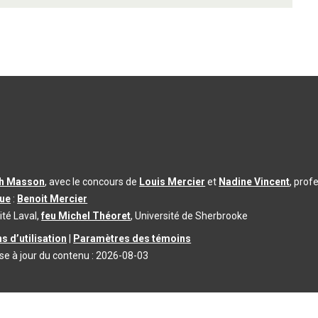
th Masson
, avec le concours de
Louis Mercier
et
Nadine Vincent
, prof
que
:
Benoit Mercier
ité Laval,
feu Michel Théoret
, Université de Sherbrooke
s d’utilisation
|
Paramètres des témoins
se à jour du contenu :
2026-08-03