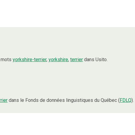
s mots
yorkshire-terrier
,
yorkshire
,
terrier
dans Usito.
rrier
dans le Fonds de données linguistiques du Québec (
FDLQ
).