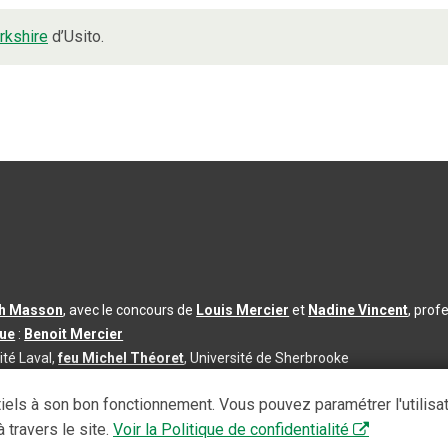
orkshire
d’Usito.
th Masson
, avec le concours de
Louis Mercier
et
Nadine Vincent
, prof
que
:
Benoit Mercier
ité Laval,
feu Michel Théoret
, Université de Sherbrooke
s d’utilisation
|
Paramètres des témoins
iels à son bon fonctionnement. Vous pouvez paramétrer l'utilisa
se à jour du contenu :
2026-08-03
 travers le site.
Voir la Politique de confidentialité