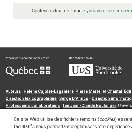
Contenu extrait de l’article
yorkshire-terrier ou y
Auteurs
:
Hélène Cajolet-Laganière
,
Pierre Martel
et
Chantal‑Édi
Direction lexicographique
:
Serge D’Amico
-
Direction informati
Professeurs collaborateurs
:
feu Jean-Claude Boulanger
, Univers
Qu’est-ce que le dictionnaire Usito ?
|
Contactez-nous
|
Condition
Ce site Web utilise des fichiers témoins (
cookies
) essent
Tous droits réservés
©
Université de Sherbrooke |
3.2.2
- Dernière mi
facultatifs nous permettant d'optimiser votre expérience à