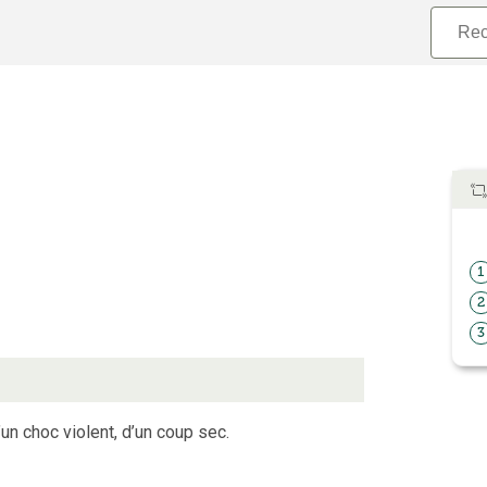
1
2
3
un choc violent, d’un coup sec.