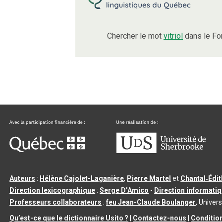
Chercher le mot
vitriol
dans le Fo
Auteurs
:
Hélène Cajolet-Laganière
,
Pierre Martel
et
Chantal‑Édi
Direction lexicographique
:
Serge D’Amico
-
Direction informati
Professeurs collaborateurs
:
feu Jean-Claude Boulanger
, Univers
Qu’est-ce que le dictionnaire Usito ?
|
Contactez-nous
|
Condition