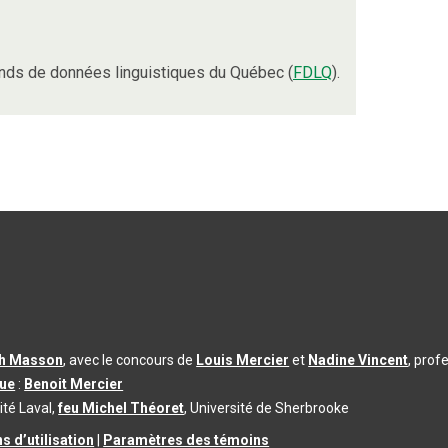
nds de données linguistiques du Québec (
FDLQ
).
th Masson
, avec le concours de
Louis Mercier
et
Nadine Vincent
, prof
que
:
Benoit Mercier
ité Laval,
feu Michel Théoret
, Université de Sherbrooke
s d’utilisation
|
Paramètres des témoins