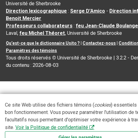
Université de Sherbrooke
Direction lexicographique
:
Serge D’Amico
-
Direction i
Benoit Mercier
Professeurs collaborateurs
:
feu Jean-Claude Boulange
Laval,
feu Michel Théoret
, Université de Sherbrooke
Qu’est-ce que le dictionnaire Usito ?
|
Contactez-nous
|
Condition
Paramètres des témoins
Tous droits réservés
©
Université de Sherbrooke |
3.2.2
- Der
du contenu :
2026-08-03
Ce site Web utilise des fichiers témoins (
cookies
) essentiels
bon fonctionnement. Vous pouvez paramétrer l'utilisation de 
facultatifs nous permettant d'optimiser votre expérience à tra
site.
Voir la Politique de confidentialité
Gérer les paramètres