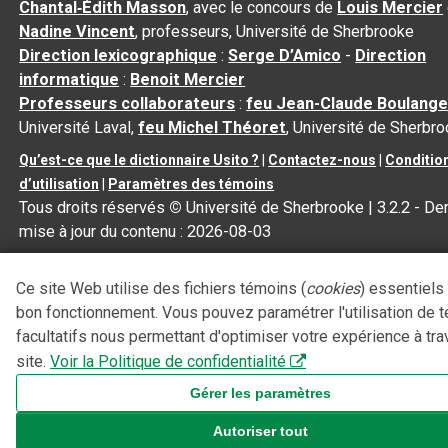
Chantal‑Édith Masson
, avec le concours de
Louis Mercier
Nadine Vincent
, professeurs, Université de Sherbrooke
Direction lexicographique
:
Serge D’Amico
-
Direction
informatique
:
Benoit Mercier
Professeurs collaborateurs
:
feu Jean-Claude Boulange
Université Laval,
feu Michel Théoret
, Université de Sherbr
Qu’est-ce que le dictionnaire Usito ?
|
Contactez-nous
|
Conditio
d’utilisation
|
Paramètres des témoins
Tous droits réservés
©
Université de Sherbrooke |
3.2.2
- Der
mise à jour du contenu :
2026-08-03
Ce site Web utilise des fichiers témoins (
cookies
) essentiels
bon fonctionnement. Vous pouvez paramétrer l'utilisation de 
facultatifs nous permettant d'optimiser votre expérience à tra
site.
Voir la Politique de confidentialité
Gérer les paramètres
Autoriser tout