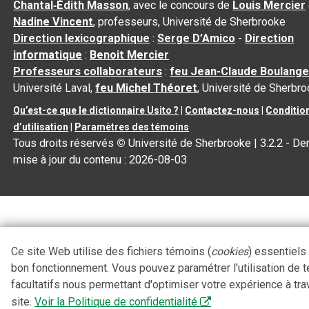
Chantal‑Édith Masson
, avec le concours de
Louis Mercier
Nadine Vincent
, professeurs, Université de Sherbrooke
Direction lexicographique
:
Serge D’Amico
-
Direction
informatique
:
Benoit Mercier
Professeurs collaborateurs
:
feu Jean-Claude Boulange
Université Laval,
feu Michel Théoret
, Université de Sherbr
Qu’est-ce que le dictionnaire Usito ?
|
Contactez-nous
|
Conditio
d’utilisation
|
Paramètres des témoins
Tous droits réservés
©
Université de Sherbrooke |
3.2.2
- Der
mise à jour du contenu :
2026-08-03
Ce site Web utilise des fichiers témoins (
cookies
) essentiels
bon fonctionnement. Vous pouvez paramétrer l'utilisation de 
facultatifs nous permettant d'optimiser votre expérience à tra
site.
Voir la Politique de confidentialité