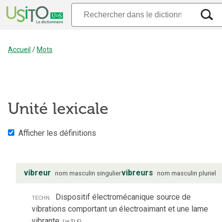
Accueil
/
Mots
Unité lexicale
Afficher les définitions
vibreur
vibreurs
nom
masculin
singulier
nom
masculin
pluriel
techn.
Dispositif électromécanique source de
vibrations comportant un électroaimant et une lame
vibrante.
(
in
TLF
)