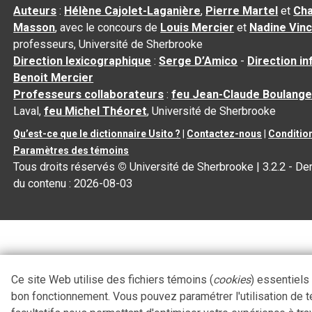
Auteurs
:
Hélène Cajolet-Laganière
,
Pierre Martel
et
Cha
Masson
, avec le concours de
Louis Mercier
et
Nadine Vin
professeurs, Université de Sherbrooke
Direction lexicographique
:
Serge D’Amico
-
Direction i
Benoit Mercier
Professeurs collaborateurs
:
feu Jean-Claude Boulange
Laval,
feu Michel Théoret
, Université de Sherbrooke
Qu’est-ce que le dictionnaire Usito ?
|
Contactez-nous
|
Condition
Paramètres des témoins
Tous droits réservés
©
Université de Sherbrooke |
3.2.2
- Der
du contenu :
2026-08-03
Ce site Web utilise des fichiers témoins (
cookies
) essentiels
bon fonctionnement. Vous pouvez paramétrer l'utilisation de 