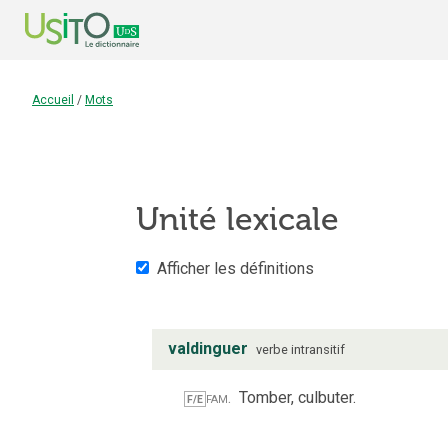
Accueil
/
Mots
Unité lexicale
Afficher les définitions
valdinguer
verbe
intransitif
fam.
Tomber, culbuter.
F/E