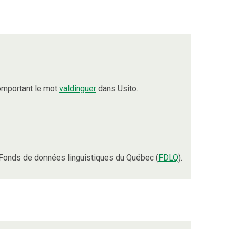
omportant le mot
valdinguer
dans Usito.
Fonds de données linguistiques du Québec (
FDLQ
).