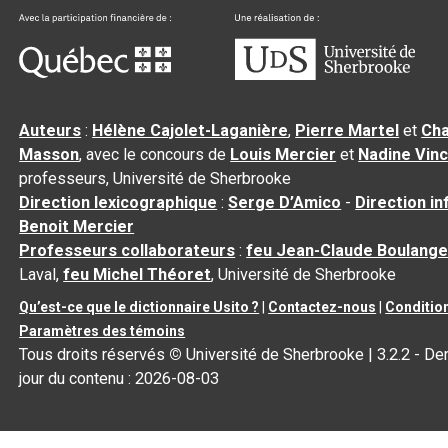
Auteurs
:
Hélène Cajolet-Laganière
,
Pierre Martel
et
Cha
Masson
, avec le concours de
Louis Mercier
et
Nadine Vin
professeurs, Université de Sherbrooke
Direction lexicographique
:
Serge D’Amico
-
Direction i
Benoit Mercier
Professeurs collaborateurs
:
feu Jean-Claude Boulange
Laval,
feu Michel Théoret
, Université de Sherbrooke
Qu’est-ce que le dictionnaire Usito ?
|
Contactez-nous
|
Condition
Paramètres des témoins
Tous droits réservés
©
Université de Sherbrooke |
3.2.2
- Der
jour du contenu :
2026-08-03