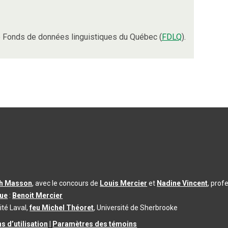
 Fonds de données linguistiques du Québec (
FDLQ
).
th Masson
, avec le concours de
Louis Mercier
et
Nadine Vincent
, prof
que
:
Benoit Mercier
ité Laval,
feu Michel Théoret
, Université de Sherbrooke
s d’utilisation
|
Paramètres des témoins