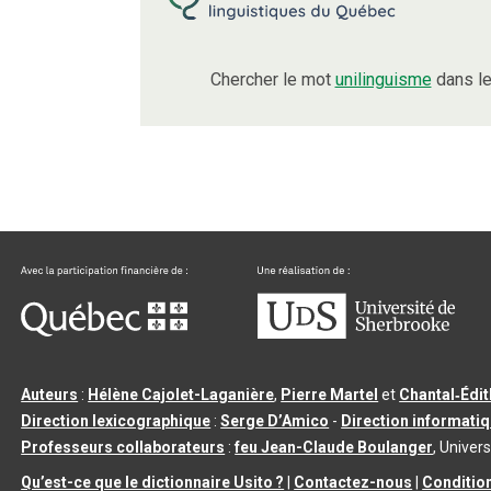
Chercher le mot
unilinguisme
dans le
Auteurs
:
Hélène Cajolet-Laganière
,
Pierre Martel
et
Chantal‑Édi
Direction lexicographique
:
Serge D’Amico
-
Direction informati
Professeurs collaborateurs
:
feu Jean-Claude Boulanger
, Univers
Qu’est-ce que le dictionnaire Usito ?
|
Contactez-nous
|
Condition