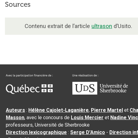
Sources
Contenu extrait de l’article
ultrason
d’Usito.
Auteurs
:
Hélène Cajolet-Laganière
,
Pierre Martel
et
Cha
Masson
, avec le concours de
Louis Mercier
et
Nadine Vin
professeurs, Université de Sherbrooke
Direction lexicographique
:
Serge D’Amico
-
Direction i