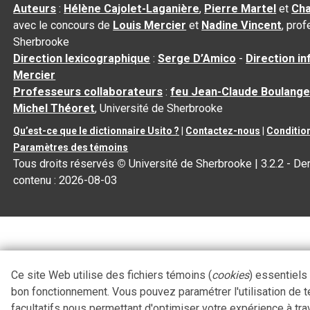
Auteurs
:
Hélène Cajolet-Laganière
,
Pierre Martel
et
Cha
avec le concours de
Louis Mercier
et
Nadine Vincent
, pro
Sherbrooke
Direction lexicographique
:
Serge D’Amico
-
Direction i
Mercier
Professeurs collaborateurs
:
feu Jean-Claude Boulange
Michel Théoret
, Université de Sherbrooke
Qu’est-ce que le dictionnaire Usito ?
|
Contactez-nous
|
Condition
Paramètres des témoins
Tous droits réservés
©
Université de Sherbrooke |
3.2.2
- Der
contenu :
2026-08-03
Ce site Web utilise des fichiers témoins (
cookies
) essentiels
bon fonctionnement. Vous pouvez paramétrer l'utilisation de 
facultatifs nous permettant d'optimiser votre expérience à tra