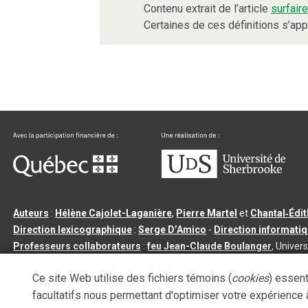
Contenu extrait de l’article
surfaire
Certaines de ces définitions s’ap
Auteurs
:
Hélène Cajolet-Laganière
,
Pierre Martel
et
Chantal‑Édi
Direction lexicographique
:
Serge D’Amico
-
Direction informati
Professeurs collaborateurs
:
feu Jean-Claude Boulanger
, Univers
Qu’est-ce que le dictionnaire Usito ?
|
Contactez-nous
|
Condition
Ce site Web utilise des fichiers témoins (
cookies
) essent
Tous droits réservés
©
Université de Sherbrooke |
3.2.2
- Dernière mi
facultatifs nous permettant d'optimiser votre expérience à