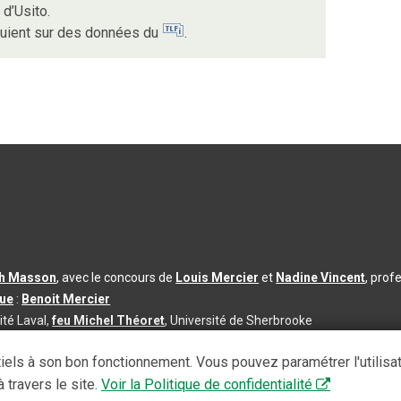
d’Usito.
puient sur des données du
.
th Masson
, avec le concours de
Louis Mercier
et
Nadine Vincent
, prof
que
:
Benoit Mercier
ité Laval,
feu Michel Théoret
, Université de Sherbrooke
s d’utilisation
|
Paramètres des témoins
iels à son bon fonctionnement. Vous pouvez paramétrer l'utilisa
se à jour du contenu :
2026-08-03
 travers le site.
Voir la Politique de confidentialité