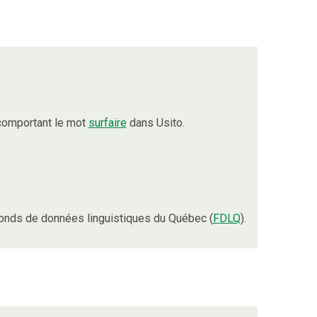
comportant le mot
surfaire
dans Usito.
onds de données linguistiques du Québec (
FDLQ
).