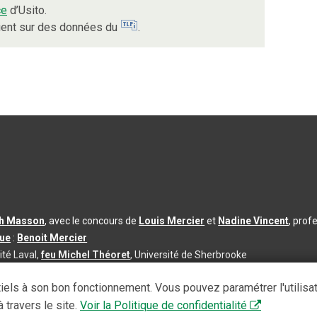
ce
d’Usito.
uient sur des données du
.
th Masson
, avec le concours de
Louis Mercier
et
Nadine Vincent
, prof
que
:
Benoit Mercier
ité Laval,
feu Michel Théoret
, Université de Sherbrooke
s d’utilisation
|
Paramètres des témoins
iels à son bon fonctionnement. Vous pouvez paramétrer l'utilisa
se à jour du contenu :
2026-08-03
 travers le site.
Voir la Politique de confidentialité