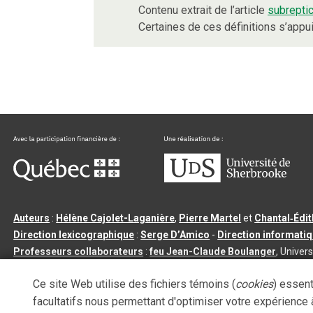
Contenu extrait de l’article
subrepti
Certaines de ces définitions s’app
Auteurs
:
Hélène Cajolet-Laganière
,
Pierre Martel
et
Chantal‑Édi
Direction lexicographique
:
Serge D’Amico
-
Direction informati
Professeurs collaborateurs
:
feu Jean-Claude Boulanger
, Univers
Qu’est-ce que le dictionnaire Usito ?
|
Contactez-nous
|
Condition
Ce site Web utilise des fichiers témoins (
cookies
) essent
Tous droits réservés
©
Université de Sherbrooke |
3.2.2
- Dernière mi
facultatifs nous permettant d'optimiser votre expérience à