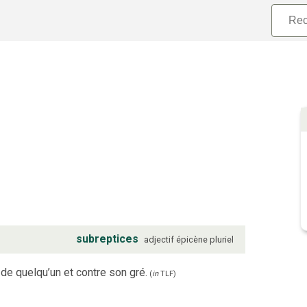
subreptices
adjectif
épicène
pluriel
u de quelqu’un et contre son gré.
(
in
TLF
)