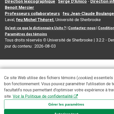
Direction lexicographique
:
Serge D’Amico
-
Direction i
Benoit Mercier
Professeurs collaborateurs
:
feu Jean-Claude Boulange
Laval,
feu Michel Théoret
, Université de Sherbrooke
Qu’est-ce que le dictionnaire Usito ?
|
Contactez-nous
|
Condition
Paramètres des témoins
Tous droits réservés
©
Université de Sherbrooke |
3.2.2
- Der
jour du contenu :
2026-08-03
Ce site Web utilise des fichiers témoins (
cookies
) essentiels
bon fonctionnement. Vous pouvez paramétrer l'utilisation de 
facultatifs nous permettant d'optimiser votre expérience à tra
site.
Voir la Politique de confidentialité
Gérer les paramètres