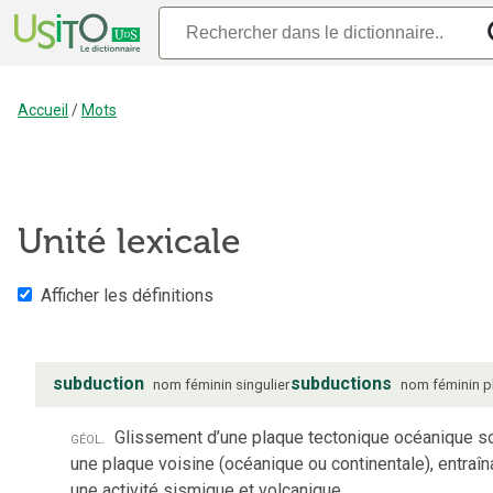
Accueil
/
Mots
Unité lexicale
Afficher les définitions
subduction
subductions
nom
féminin
singulier
nom
féminin
p
géol.
Glissement d’une plaque tectonique océanique s
une plaque voisine (océanique ou continentale), entraîn
une activité sismique et volcanique.