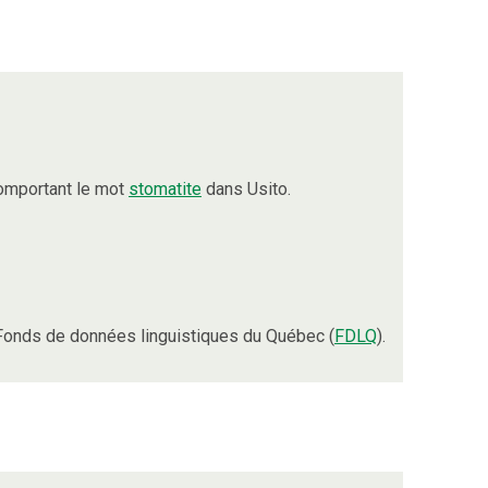
omportant le mot
stomatite
dans Usito.
Fonds de données linguistiques du Québec (
FDLQ
).