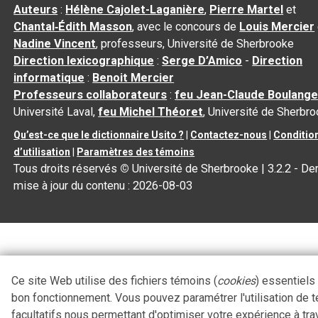
Auteurs
:
Hélène Cajolet-Laganière
,
Pierre Martel
et
Chantal‑Édith Masson
, avec le concours de
Louis Mercier
Nadine Vincent
, professeurs, Université de Sherbrooke
Direction lexicographique
:
Serge D’Amico
-
Direction
informatique
:
Benoit Mercier
Professeurs collaborateurs
:
feu Jean-Claude Boulange
Université Laval,
feu Michel Théoret
, Université de Sherbr
Qu’est-ce que le dictionnaire Usito ?
|
Contactez-nous
|
Conditio
d’utilisation
|
Paramètres des témoins
Tous droits réservés
©
Université de Sherbrooke |
3.2.2
- Der
mise à jour du contenu :
2026-08-03
Ce site Web utilise des fichiers témoins (
cookies
) essentiels
bon fonctionnement. Vous pouvez paramétrer l'utilisation de 
facultatifs nous permettant d'optimiser votre expérience à tra