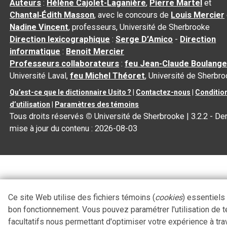
Auteurs
:
Hélène Cajolet-Laganière
,
Pierre Martel
et
Chantal‑Édith Masson
, avec le concours de
Louis Mercier
Nadine Vincent
, professeurs, Université de Sherbrooke
Direction lexicographique
:
Serge D’Amico
-
Direction
informatique
:
Benoit Mercier
Professeurs collaborateurs
:
feu Jean-Claude Boulange
Université Laval,
feu Michel Théoret
, Université de Sherbr
Qu’est-ce que le dictionnaire Usito ?
|
Contactez-nous
|
Conditio
d’utilisation
|
Paramètres des témoins
Tous droits réservés
©
Université de Sherbrooke |
3.2.2
- Der
mise à jour du contenu :
2026-08-03
Ce site Web utilise des fichiers témoins (
cookies
) essentiels
bon fonctionnement. Vous pouvez paramétrer l'utilisation de 
facultatifs nous permettant d'optimiser votre expérience à tra