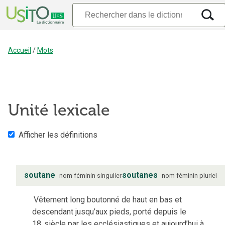
Accueil
/
Mots
Unité lexicale
Afficher les définitions
soutane
soutanes
nom
féminin
singulier
nom
féminin
pluriel
Vêtement long boutonné de haut en bas et
descendant jusqu’aux pieds, porté depuis le
18
siècle par les ecclésiastiques et aujourd’hui à