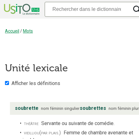
Accueil
/
Mots
Unité lexicale
Afficher les définitions
soubrette
soubrettes
nom
féminin
singulier
nom
féminin
plur
théâtre
Servante ou suivante de comédie.
vieilli
ou
(par plais.)
Femme de chambre avenante et