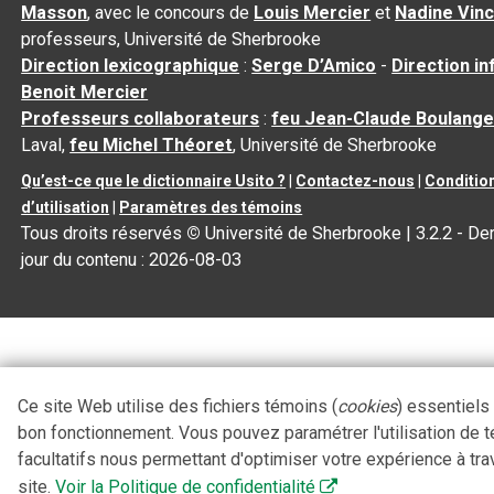
Masson
, avec le concours de
Louis Mercier
et
Nadine Vin
professeurs, Université de Sherbrooke
Direction lexicographique
:
Serge D’Amico
-
Direction i
Benoit Mercier
Professeurs collaborateurs
:
feu Jean-Claude Boulange
Laval,
feu Michel Théoret
, Université de Sherbrooke
Qu’est-ce que le dictionnaire Usito ?
|
Contactez-nous
|
Conditio
d’utilisation
|
Paramètres des témoins
Tous droits réservés
©
Université de Sherbrooke |
3.2.2
- Der
jour du contenu :
2026-08-03
Ce site Web utilise des fichiers témoins (
cookies
) essentiels
bon fonctionnement. Vous pouvez paramétrer l'utilisation de 
facultatifs nous permettant d'optimiser votre expérience à tra
site.
Voir la Politique de confidentialité