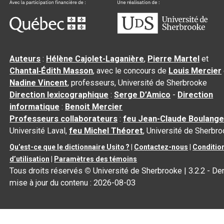
Auteurs
:
Hélène Cajolet-Laganière
,
Pierre Martel
et
Chantal‑Édith Masson
, avec le concours de
Louis Mercier
Nadine Vincent
, professeurs, Université de Sherbrooke
Direction lexicographique
:
Serge D’Amico
-
Direction
informatique
:
Benoit Mercier
Professeurs collaborateurs
:
feu Jean-Claude Boulange
Université Laval,
feu Michel Théoret
, Université de Sherbr
Qu’est-ce que le dictionnaire Usito ?
|
Contactez-nous
|
Conditio
d’utilisation
|
Paramètres des témoins
Tous droits réservés
©
Université de Sherbrooke |
3.2.2
- Der
mise à jour du contenu :
2026-08-03