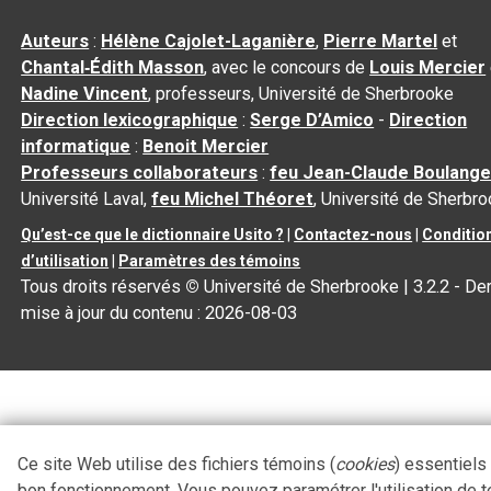
Auteurs
:
Hélène Cajolet-Laganière
,
Pierre Martel
et
Chantal‑Édith Masson
, avec le concours de
Louis Mercier
Nadine Vincent
, professeurs, Université de Sherbrooke
Direction lexicographique
:
Serge D’Amico
-
Direction
informatique
:
Benoit Mercier
Professeurs collaborateurs
:
feu Jean-Claude Boulange
Université Laval,
feu Michel Théoret
, Université de Sherbr
Qu’est-ce que le dictionnaire Usito ?
|
Contactez-nous
|
Conditio
d’utilisation
|
Paramètres des témoins
Tous droits réservés
©
Université de Sherbrooke |
3.2.2
- Der
mise à jour du contenu :
2026-08-03
Ce site Web utilise des fichiers témoins (
cookies
) essentiels
bon fonctionnement. Vous pouvez paramétrer l'utilisation de 