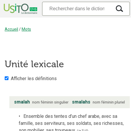
Accueil
/
Mots
Unité lexicale
Afficher les définitions
smalah
smalahs
nom
féminin
singulier
nom
féminin
pluriel
Ensemble des tentes d’un chef arabe, avec sa
famille, ses serviteurs, ses soldats, ses richesses,
son mobilier, ses troupeaux.
(
in
TLF
)