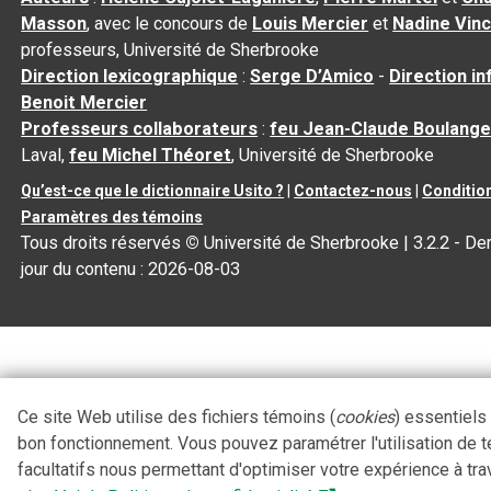
Masson
, avec le concours de
Louis Mercier
et
Nadine Vin
professeurs, Université de Sherbrooke
Direction lexicographique
:
Serge D’Amico
-
Direction i
Benoit Mercier
Professeurs collaborateurs
:
feu Jean-Claude Boulange
Laval,
feu Michel Théoret
, Université de Sherbrooke
Qu’est-ce que le dictionnaire Usito ?
|
Contactez-nous
|
Condition
Paramètres des témoins
Tous droits réservés
©
Université de Sherbrooke |
3.2.2
- Der
jour du contenu :
2026-08-03
Ce site Web utilise des fichiers témoins (
cookies
) essentiels
bon fonctionnement. Vous pouvez paramétrer l'utilisation de 
facultatifs nous permettant d'optimiser votre expérience à tra