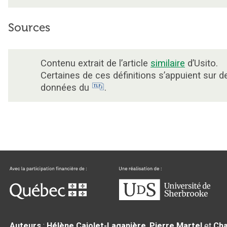
Sources
Contenu extrait de l’article
similaire
d’Usito.
Certaines de ces définitions s’appuient sur d
données du
.
Auteurs
:
Hélène Cajolet-Laganière
,
Pierre Martel
et
Cha