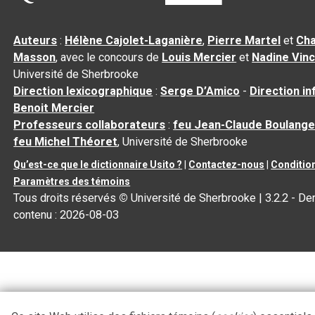
Auteurs
:
Hélène Cajolet-Laganière
,
Pierre Martel
et
Cha
Masson
, avec le concours de
Louis Mercier
et
Nadine Vin
Université de Sherbrooke
Direction lexicographique
:
Serge D’Amico
-
Direction i
Benoit Mercier
Professeurs collaborateurs
:
feu Jean-Claude Boulange
feu Michel Théoret
, Université de Sherbrooke
Qu’est-ce que le dictionnaire Usito ?
|
Contactez-nous
|
Condition
Paramètres des témoins
Tous droits réservés
©
Université de Sherbrooke |
3.2.2
- Der
contenu :
2026-08-03