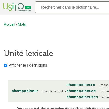
Accueil
/
Mots
Unité lexicale
Afficher les définitions
shampooineurs
mascu
shampooineur
shampooineuse
masculin
singulier
fémin
shampooineuses
fémin
Personne qui, dans un salon de coiffure, fait des sha