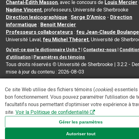
Chantal‑Édith Masson
, avec le concours de
Louis Mercier
Nadine Vincent
, professeurs, Université de Sherbrooke
Direction lexicographique
:
Serge D’Amico
-
Direction
informatique
:
Benoit Mercier
Professeurs collaborateurs
:
feu Jean-Claude Boulange
Université Laval,
feu Michel Théoret
, Université de Sherbr
Qu’est-ce que le dictionnaire Usito ?
|
Contactez-nous
|
Conditio
d’utilisation
|
Paramètres des témoins
Tous droits réservés
©
Université de Sherbrooke |
3.2.2
- Der
mise à jour du contenu :
2026-08-03
Ce site Web utilise des fichiers témoins (
cookies
) essentiels
bon fonctionnement. Vous pouvez paramétrer l'utilisation de 
facultatifs nous permettant d'optimiser votre expérience à tra
site.
Voir la Politique de confidentialité
Gérer les paramètres
Autoriser tout