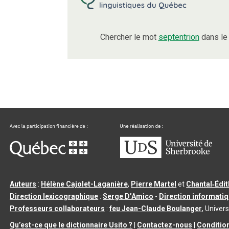
Chercher le mot
septentrion
dans le
Auteurs
:
Hélène Cajolet-Laganière
,
Pierre Martel
et
Chantal‑Édi
Direction lexicographique
:
Serge D’Amico
-
Direction informati
Professeurs collaborateurs
:
feu Jean-Claude Boulanger
, Univers
Qu’est-ce que le dictionnaire Usito ?
|
Contactez-nous
|
Condition