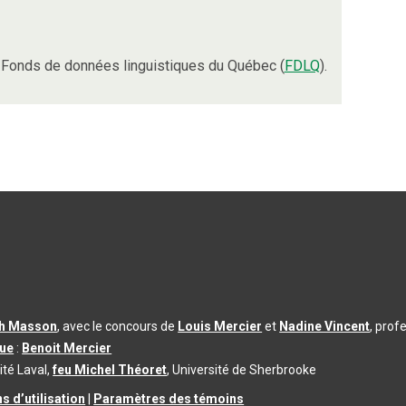
 Fonds de données linguistiques du Québec (
FDLQ
).
th Masson
, avec le concours de
Louis Mercier
et
Nadine Vincent
, prof
que
:
Benoit Mercier
ité Laval,
feu Michel Théoret
, Université de Sherbrooke
s d’utilisation
|
Paramètres des témoins