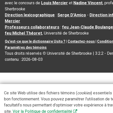
avec le concours de
Louis Mercier
et
Nadine Vincent
, pro
Sherbrooke
Direction lexicographique
:
Serge D’Amico
-
Direction i
Mercier
Professeurs collaborateurs
:
feu Jean-Claude Boulange
feu Michel Théoret
, Université de Sherbrooke
Qu’est-ce que le dictionnaire Usito ?
|
Contactez-nous
|
Condition
Paramètres des témoins
Tous droits réservés
©
Université de Sherbrooke |
3.2.2
- Der
contenu :
2026-08-03
Ce site Web utilise des fichiers témoins (
cookies
) essentiels
bon fonctionnement. Vous pouvez paramétrer l'utilisation de 
facultatifs nous permettant d'optimiser votre expérience à tra
site.
Voir la Politique de confidentialité