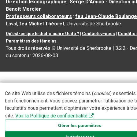
Direction lexicographique
:
Serge D’Amico
-
Direction i
Benoit Mercier
Professeurs collaborateurs
:
feu Jean-Claude Boulange
Laval,
feu Michel Théoret
, Université de Sherbrooke
Qu’est-ce que le dictionnaire Usito ?
|
Contactez-nous
|
Condition
Paramètres des témoins
Tous droits réservés
©
Université de Sherbrooke |
3.2.2
- Der
du contenu :
2026-08-03
Ce site Web utilise des fichiers témoins (
cookies
) essentiels
bon fonctionnement. Vous pouvez paramétrer l'utilisation de 
facultatifs nous permettant d'optimiser votre expérience à tra
site.
Voir la Politique de confidentialité
Gérer les paramètres