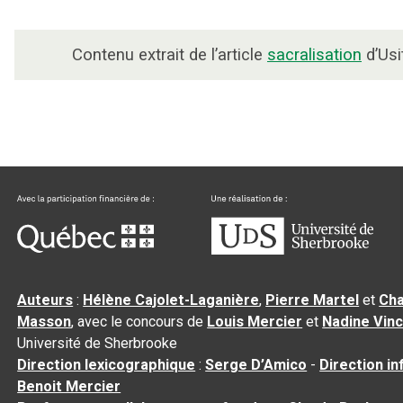
Contenu extrait de l’article
sacralisation
d’Usi
Auteurs
:
Hélène Cajolet-Laganière
,
Pierre Martel
et
Cha
Masson
, avec le concours de
Louis Mercier
et
Nadine Vin
Université de Sherbrooke
Direction lexicographique
:
Serge D’Amico
-
Direction i
Benoit Mercier