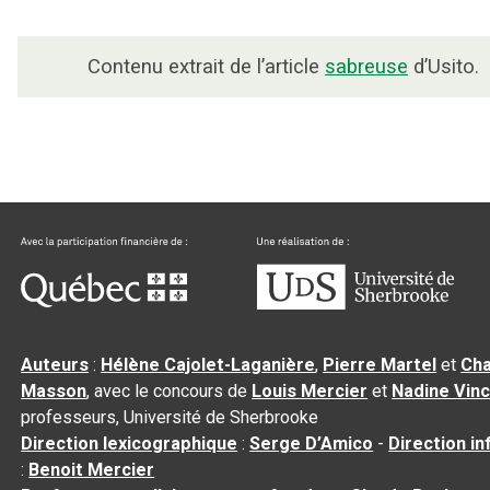
Contenu extrait de l’article
sabreuse
d’Usito.
Auteurs
:
Hélène Cajolet-Laganière
,
Pierre Martel
et
Cha
Masson
, avec le concours de
Louis Mercier
et
Nadine Vin
professeurs, Université de Sherbrooke
Direction lexicographique
:
Serge D’Amico
-
Direction i
:
Benoit Mercier