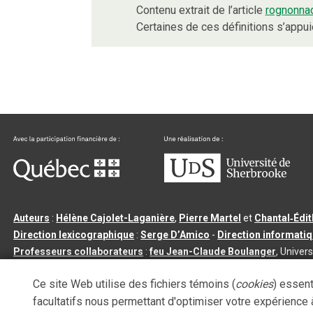
Contenu extrait de l’article
rognonna
Certaines de ces définitions s’appu
Auteurs
:
Hélène Cajolet-Laganière
,
Pierre Martel
et
Chantal‑Édi
Direction lexicographique
:
Serge D’Amico
-
Direction informati
Professeurs collaborateurs
:
feu Jean-Claude Boulanger
, Univers
Qu’est-ce que le dictionnaire Usito ?
|
Contactez-nous
|
Condition
Ce site Web utilise des fichiers témoins (
cookies
) essent
Tous droits réservés
©
Université de Sherbrooke |
3.2.2
- Dernière mi
facultatifs nous permettant d'optimiser votre expérience à