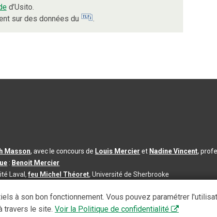
de
d’Usito.
ient sur des données du
.
th Masson
, avec le concours de
Louis Mercier
et
Nadine Vincent
, prof
que
:
Benoit Mercier
ité Laval,
feu Michel Théoret
, Université de Sherbrooke
s d’utilisation
|
Paramètres des témoins
iels à son bon fonctionnement. Vous pouvez paramétrer l'utilisa
se à jour du contenu :
2026-08-03
 travers le site.
Voir la Politique de confidentialité