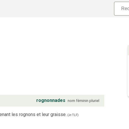
rognonnades
nom
féminin
pluriel
nant les rognons et leur graisse.
(
in
TLF
)