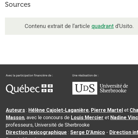
Sources
Contenu extrait de l’article
quadrant
d’Usito.
Auteurs
:
Hélène Cajolet-Laganière
,
Pierre Martel
et
Cha
Masson
, avec le concours de
Louis Mercier
et
Nadine Vin
professeurs, Université de Sherbrooke
Direction lexicographique
:
Serge D’Amico
-
Direction i