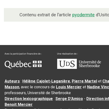
Contenu extrait de l’article
pyodermite
d’Usito
Auteurs
:
Hélène Cajolet-Laganière
,
Pierre Martel
et
Cha
Masson
, avec le concours de
Louis Mercier
et
Nadine Vin
professeurs, Université de Sherbrooke
Direction lexicographique
:
Serge D’Amico
-
Direction i
Benoit Mercier