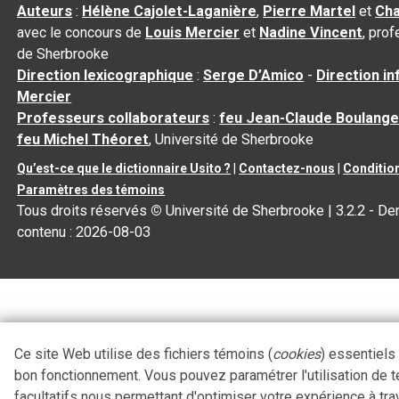
Auteurs
:
Hélène Cajolet-Laganière
,
Pierre Martel
et
Cha
avec le concours de
Louis Mercier
et
Nadine Vincent
, pro
de Sherbrooke
Direction lexicographique
:
Serge D’Amico
-
Direction i
Mercier
Professeurs collaborateurs
:
feu Jean-Claude Boulange
feu Michel Théoret
, Université de Sherbrooke
Qu’est-ce que le dictionnaire Usito ?
|
Contactez-nous
|
Condition
Paramètres des témoins
Tous droits réservés
©
Université de Sherbrooke |
3.2.2
- Der
contenu :
2026-08-03
Ce site Web utilise des fichiers témoins (
cookies
) essentiels
bon fonctionnement. Vous pouvez paramétrer l'utilisation de 
facultatifs nous permettant d'optimiser votre expérience à tra